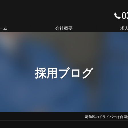
0
ーム
会社概要
求
代表挨拶
ビジョン
採用ブログ
事業案内
葛飾区のドライバーは合同会社