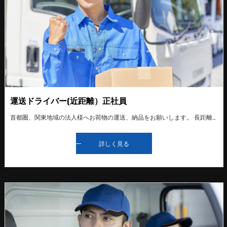
運送ドライバー(近距離）正社員
首都圏、関東地域の法人様へお荷物の運送、納品をお願いします。 長距離運送もたまにあります。 入社時にはベテランドライバーに同乗する形で、研修を行います。未経験者の方でも少しずつ仕事を覚えていただけるので安心です。 中型免許や運行管理者資格など、仕事に必要な免許や資格の取得費用を全て会社が負担します（条件有り） スタッフ一同仲が良く和気あいあいとしております。
詳しく見る