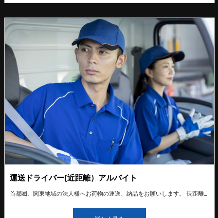
運送ドライバー(近距離）アルバイト
首都圏、関東地域の法人様へお荷物の運送、納品をお願いします。 長距離運送もたまにあります。 入社時にはベテランドライバーに同乗する形で、研修を行います。未経験者の方でも少しずつ仕事を覚えていただけるので安心です。 中型免許や運行管理者資格など、仕事に必要な免許や資格の取得費用を全て会社が負担します（条件有り） スタッフ一同仲が良く和気あいあいとしております。