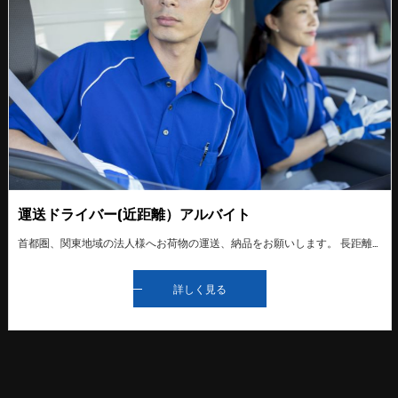
運送ドライバー(近距離）アルバイト
首都圏、関東地域の法人様へお荷物の運送、納品をお願いします。 長距離運送もたまにあります。 入社時にはベテランドライバーに同乗する形で、研修を行います。未経験者の方でも少しずつ仕事を覚えていただけるので安心です。 中型免許や運行管理者資格など、仕事に必要な免許や資格の取得費用を全て会社が負担します（条件有り） スタッフ一同仲が良く和気あいあいとしております。
詳しく見る