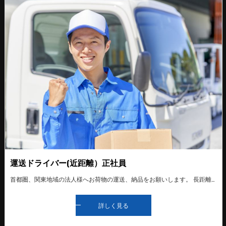
運送ドライバー(近距離）正社員
首都圏、関東地域の法人様へお荷物の運送、納品をお願いします。 長距離運送もたまにあります。 入社時にはベテランドライバーに同乗する形で、研修を行います。未経験者の方でも少しずつ仕事を覚えていただけるので安心です。 中型免許や運行管理者資格など、仕事に必要な免許や資格の取得費用を全て会社が負担します（条件有り） スタッフ一同仲が良く和気あいあいとしております。
詳しく見る