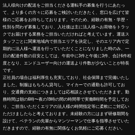
法人様向けの配送をご担当くださる運転手の募集を行うにあたっ
て、より多くの方々に応募をご検討いただきたく、窓口を広げて皆
様のご応募をお待ちしております。そのため、経験の有無・学歴・
性別を問わず募集しており、入社後は主に法人様へお荷物をトラッ
クでお届けする業務をご担当いただければと考えています。運送ス
タッフごとに関東地域内で担当エリアを決定し、そのエリア内で定
期的に法人様へ運送を行っていただくことになりました時のみ、一
日の配達件数の目安としては、午前中に3件と午後に3件、合計6件程
度となり、エンドユーザー向けの運送より件数が少ないことが特長
です。
正社員の場合は福利厚生も充実しており、社会保障まで完備いたし
ました。制服はもちろん貸与し、マイカーでの通勤も許可してお
り、交通費の支給につきましては応相談とさせていただきます。勤
務時間は朝の6時〜夜の19時の間の時間帯で実働8時間を予定してお
り、ご担当いただくエリアの法人様の時間指定等に柔軟にご対応い
ただけましたらと考えております。未経験の方にはまず研修期間を
設けて、ベテランの先輩からマンツーマンで仕事を指導させていた
だきますので、経験の有無に関係なくお気軽にご応募ください。