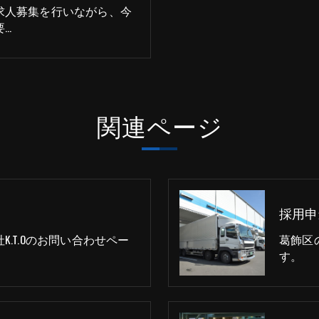
求人募集を行いながら、今
要…
関連ページ
採用申
.T.Oのお問い合わせペー
葛飾区
す。