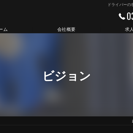
ドライバーの
0
ーム
会社概要
求
代表挨拶
ビジョン
ビジョン
事業案内