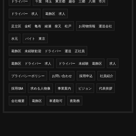
ドライバー
千葉 埼玉 東京都 越谷 三郷 八潮 市川
ドライバー 求人
葛飾区 求人
足立区 金町 亀有 綾瀬 柴又 松戸
お荷物情報 運送会社
水元
バイト 東京
葛飾区 未経験歓迎 ドライバー 運送 正社員
葛飾区 ドライバー 求人
ドライバー 未経験 葛飾区
求人
プライバシーポリシー
お問い合わせ
採用申込
社員紹介
採用Q&A
求める人物像
事業案内
ビジョン
代表挨拶
会社概要
葛飾区
車通勤可
夜勤務