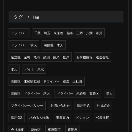
タグ
Tags
ドライバー
千葉 埼玉 東京都 越谷 三郷 八潮 市川
ドライバー 求人
葛飾区 求人
足立区 金町 亀有 綾瀬 柴又 松戸
お荷物情報 運送会社
水元
バイト 東京
葛飾区 未経験歓迎 ドライバー 運送 正社員
葛飾区 ドライバー 求人
ドライバー 未経験 葛飾区
求人
プライバシーポリシー
お問い合わせ
採用申込
社員紹介
採用Q&A
求める人物像
事業案内
ビジョン
代表挨拶
会社概要
葛飾区
車通勤可
夜勤務