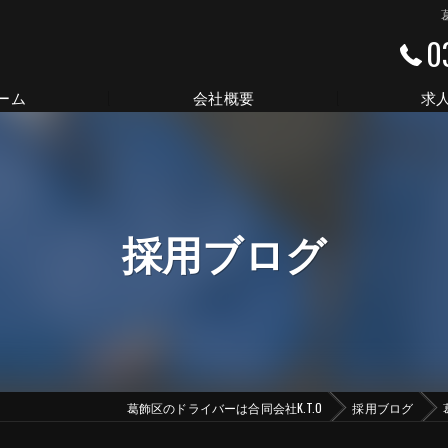
0
ーム
会社概要
求
代表挨拶
ビジョン
採用ブログ
事業案内
葛飾区のドライバーは合同会社K.T.O
採用ブログ